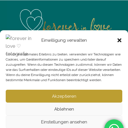
Einwilligung verwalten
Sibylle Haubold
Um dir ein optimales Erlebnis zu bieten, verwenden wir Technologien wie
Adelsbergstraße 228a
Cookies, um Geräteinformationen zu speichern und/oder darauf
zuzugreifen. Wenn du diesen Technologien zustimmst, können wir Daten
09127 Chemnitz
wie das Surfverhalten oder eindeutige IDs auf dieser Website verarbeiten.
Termine nach Vereinbarung
Wenn du deine Einwilligung nicht erteilst oder zurückziehst, können
bestimmte Merkmale und Funktionen beeinträchtigt werden.
Akzeptieren
Ablehnen
© 2021 - 2026 I Sibylle Haubold I
FAQ
I
Newsletter abonnieren
Einstellungen ansehen