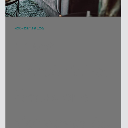
HOCHZEITSBLOG
unser
persönliches
Hochzeits-
Vorgespräc