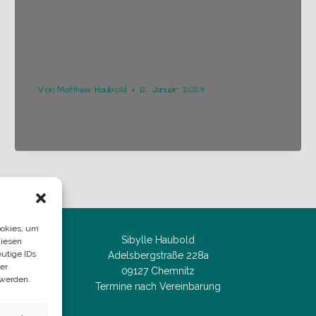
Trauung
Von
Matthias Haubold
12. Januar 2023
EURE
WEITERLESEN
SANDZEREMONIE
WÄHREND
DER
TRAUUNG
ookies, um
Sibylle Haubold
diesen
utige IDs
Adelsbergstraße 228a
er
09127 Chemnitz
 werden.
Termine nach Vereinbarung