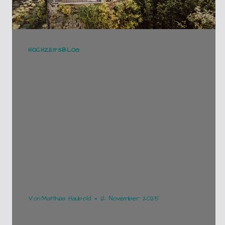
HOCHZEITSBLOG
Hochzeitsfo
tografie mit
Drohne
Von
Matthias Haubold
12. November 2025
HOCHZEITSFOTOGRAFIE
WEITERLESEN