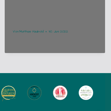
h
Von
Matthias Haubold
30. Juni 2022
UNSER
WEITERLESEN
PERSÖNLICHES
HOCHZEITS-
VORGESPRÄCH