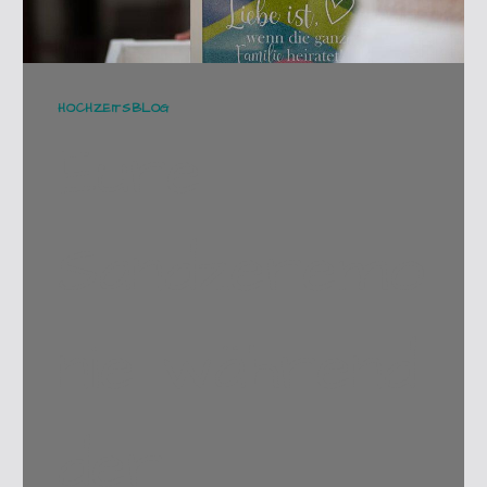
HOCHZEITSBLOG
Eure
Sandzeremo
nie während
der