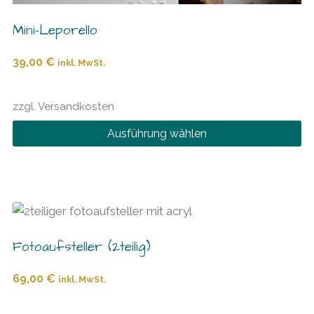
werden
Mini-Leporello
39,00
€
inkl. MwSt.
zzgl.
Versandkosten
Ausführung wählen
Dieses
Produkt
weist
mehrere
Varianten
Fotoaufsteller (2teilig)
auf.
Die
69,00
€
inkl. MwSt.
Optionen
können