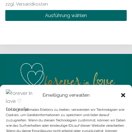
zzgl.
Versandkosten
auf
der
Ausführung wählen
Produktseite
Dieses
gewählt
Produkt
werden
weist
mehrere
Varianten
auf.
Die
Optionen
können
Einwilligung verwalten
auf
der
Sibylle Haubold
Um dir ein optimales Erlebnis zu bieten, verwenden wir Technologien wie
Produktseite
Adelsbergstraße 228a
Cookies, um Geräteinformationen zu speichern und/oder darauf
gewählt
zuzugreifen. Wenn du diesen Technologien zustimmst, können wir Daten
09127 Chemnitz
wie das Surfverhalten oder eindeutige IDs auf dieser Website verarbeiten.
werden
Termine nach Vereinbarung
Wenn du deine Einwilligung nicht erteilst oder zurückziehst, können